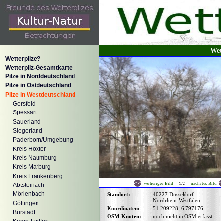
Wet
Wetterpilze?
Wetterpilz-Gesamtkarte
Pilze in Norddeutschland
Pilze in Ostdeutschland
Pilze in Westdeutschland
Gersfeld
Spessart
Sauerland
Siegerland
Paderborn/Umgebung
Kreis Höxter
Kreis Naumburg
Kreis Marburg
Kreis Frankenberg
1/2
vorheriges Bild
nächstes Bild
Abtsteinach
Mörlenbach
Standort:
40227 Düsseldorf
Nordrhein-Westfalen
Göttingen
Koordinaten:
51.209228, 6.797176
Bürstadt
OSM-Knoten:
noch nicht in OSM erfasst