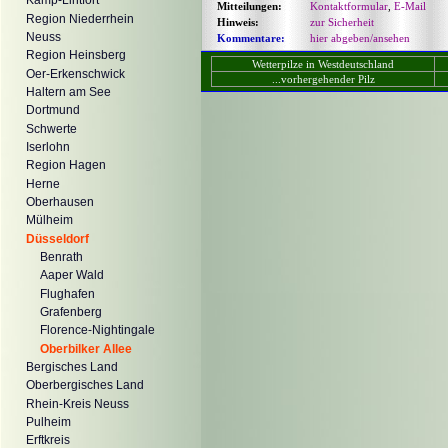
Kamp-Lintfort
Mitteilungen:
Kontaktformular
,
E-Mail
Region Niederrhein
Hinweis:
zur Sicherheit
Neuss
Kommentare:
hier abgeben/ansehen
Region Heinsberg
Wetterpilze in Westdeutschland
Oer-Erkenschwick
...vorhergehender Pilz
Haltern am See
Dortmund
Schwerte
Iserlohn
Region Hagen
Herne
Oberhausen
Mülheim
Düsseldorf
Benrath
Aaper Wald
Flughafen
Grafenberg
Florence-Nightingale
Oberbilker Allee
Bergisches Land
Oberbergisches Land
Rhein-Kreis Neuss
Pulheim
Erftkreis