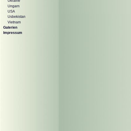
Ukraine
Ungarn
USA
Usbekistan
Vietnam
Galerien
Impressum