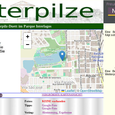
rpilz-Duett im Parque Interlagos
Eine B
+
folgt s
−
Eine B
Wetterpi
Leaflet
|
©
OpenStreetMap
VERGRÖßERTE KARTENANSICHT!
Fotos:
KEINE vorhanden
Tipps:
Google-Foto
Google-Foto
Voting:
Abstimmung
,
Ergebnisse