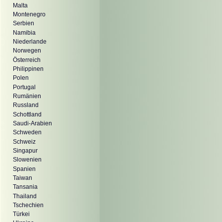
Malta
Montenegro
Serbien
Namibia
Niederlande
Norwegen
Österreich
Philippinen
Polen
Portugal
Rumänien
Russland
Schottland
Saudi-Arabien
Schweden
Schweiz
Singapur
Slowenien
Spanien
Taiwan
Tansania
Thailand
Tschechien
Türkei