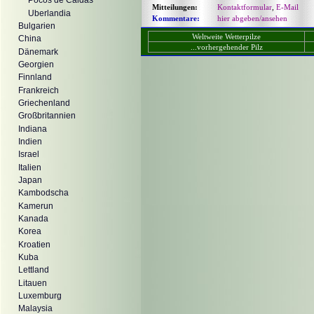
Pocos de Caldas
Mitteilungen:
Kontaktformular
,
E-Mail
Uberlandia
Kommentare:
hier abgeben/ansehen
Bulgarien
Weltweite Wetterpilze
China
...vorhergehender Pilz
Dänemark
Georgien
Finnland
Frankreich
Griechenland
Großbritannien
Indiana
Indien
Israel
Italien
Japan
Kambodscha
Kamerun
Kanada
Korea
Kroatien
Kuba
Lettland
Litauen
Luxemburg
Malaysia