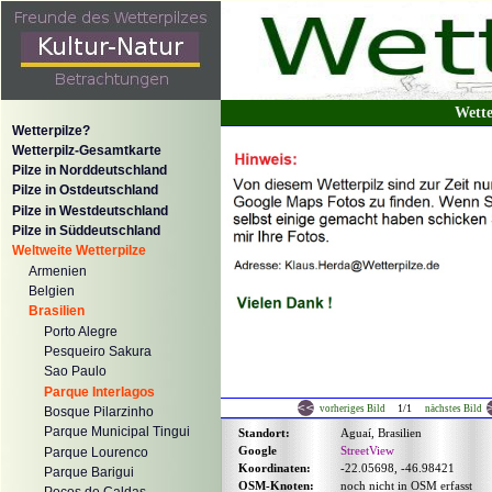
Wette
Wetterpilze?
Wetterpilz-Gesamtkarte
Pilze in Norddeutschland
Pilze in Ostdeutschland
Pilze in Westdeutschland
Pilze in Süddeutschland
Weltweite Wetterpilze
Armenien
Belgien
Brasilien
Porto Alegre
Pesqueiro Sakura
Sao Paulo
Parque Interlagos
1/1
vorheriges Bild
nächstes Bild
Bosque Pilarzinho
Parque Municipal Tingui
Standort:
Aguaí, Brasilien
Google
StreetView
Parque Lourenco
Koordinaten:
-22.05698, -46.98421
Parque Barigui
OSM-Knoten:
noch nicht in OSM erfasst