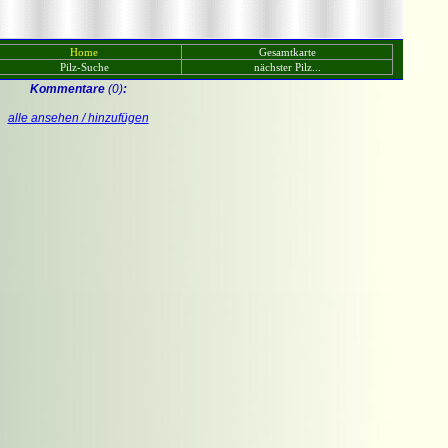
Home
Gesamtkarte
Pilz-Suche
nächster Pilz...
Kommentare
(0)
:
alle ansehen / hinzufügen