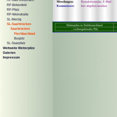
RP-Bad Kreuznach
Mitteilungen:
Kontaktformular
,
E-Mail
RP-Birkenfeld
Kommentare:
hier abgeben/ansehen
RP-Pfalz
RP-Weinstraße
SL-Merzig
SL-Saarbrücken
Wetterpilze in Süddeutschland
Saarbrücken
...vorhergehender Pilz
Fischbachbad
Buspilz
SL-Saarpfalz
Weltweite Wetterpilze
Galerien
Impressum