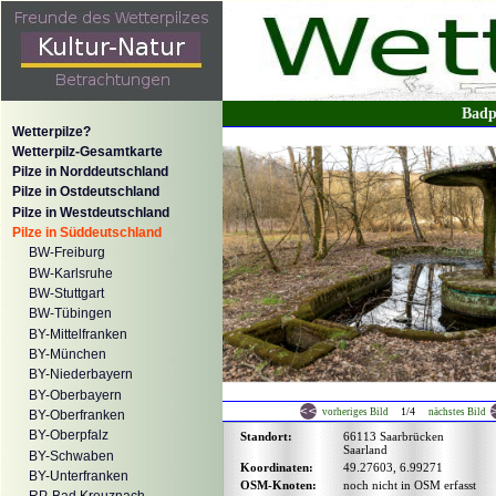
Badp
Wetterpilze?
Wetterpilz-Gesamtkarte
Pilze in Norddeutschland
Pilze in Ostdeutschland
Pilze in Westdeutschland
Pilze in Süddeutschland
BW-Freiburg
BW-Karlsruhe
BW-Stuttgart
BW-Tübingen
BY-Mittelfranken
BY-München
BY-Niederbayern
BY-Oberbayern
1/4
vorheriges Bild
nächstes Bild
BY-Oberfranken
BY-Oberpfalz
Standort:
66113 Saarbrücken
Saarland
BY-Schwaben
Koordinaten:
49.27603, 6.99271
BY-Unterfranken
OSM-Knoten:
noch nicht in OSM erfasst