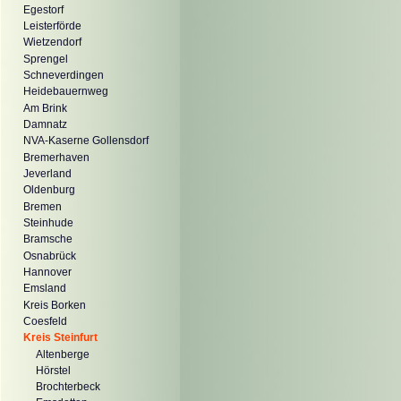
Egestorf
Leisterförde
Wietzendorf
Sprengel
Schneverdingen
Heidebauernweg
Am Brink
Damnatz
NVA-Kaserne Gollensdorf
Bremerhaven
Jeverland
Oldenburg
Bremen
Steinhude
Bramsche
Osnabrück
Hannover
Emsland
Kreis Borken
Coesfeld
Kreis Steinfurt
Altenberge
Hörstel
Brochterbeck