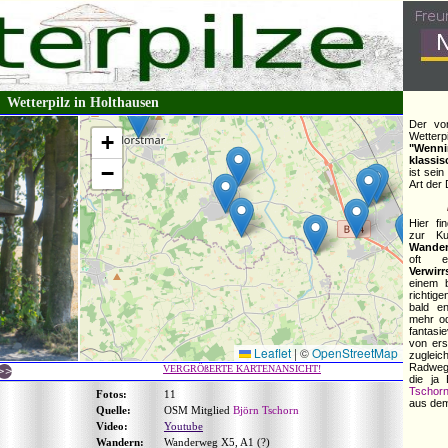
Wetterpilz in Holthausen
Der von
+
Wetterp
"Wenni
klassis
−
ist sein
Art der 
Hier fi
zur K
Wande
oft 
Verwirr
einem 
richtig
bald e
mehr od
fantasi
von ers
Leaflet
|
©
OpenStreetMap
zuglei
Radweg
VERGRÖßERTE KARTENANSICHT!
die ja
Tschorn
Fotos:
11
aus dem
Quelle:
OSM Mitglied
Björn Tschorn
Video:
Youtube
Wandern:
Wanderweg X5, A1 (?)