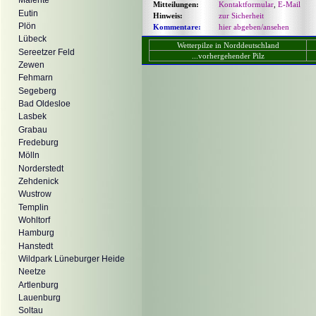
Malente
Mitteilungen:
Kontaktformular
,
E-Mail
Eutin
Hinweis:
zur Sicherheit
Plön
Kommentare:
hier abgeben/ansehen
Lübeck
Wetterpilze in Norddeutschland
Sereetzer Feld
...vorhergehender Pilz
Zewen
Fehmarn
Segeberg
Bad Oldesloe
Lasbek
Grabau
Fredeburg
Mölln
Norderstedt
Zehdenick
Wustrow
Templin
Wohltorf
Hamburg
Hanstedt
Wildpark Lüneburger Heide
Neetze
Artlenburg
Lauenburg
Soltau