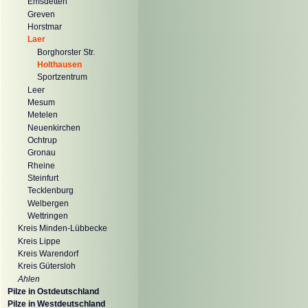
Emsdetten
Greven
Horstmar
Laer
Borghorster Str.
Holthausen
Sportzentrum
Leer
Mesum
Metelen
Neuenkirchen
Ochtrup
Gronau
Rheine
Steinfurt
Tecklenburg
Welbergen
Wettringen
Kreis Minden-Lübbecke
Kreis Lippe
Kreis Warendorf
Kreis Gütersloh
Ahlen
Pilze in Ostdeutschland
Pilze in Westdeutschland