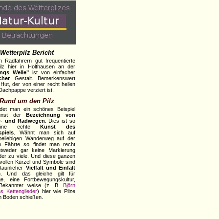
Wetterpilz Bericht
 Radfahrern gut frequentierte
ilz hier in Holthausen an der
ngs Welle"
ist von einfacher
cher
Gestalt. Bemerkenswert
 Hut, der von einer recht hellen
Dachpappe verziert ist.
Rund um den Pilz
ndet man ein schönes Beispiel
unst der
Bezeichnung von
r- und Radwegen
. Dies ist so
eine echte
Kunst des
spiels
. Wähnt man sich auf
beliebigen Wanderweg auf der
en Fährte so findet man recht
ntweder gar keine Markierung
er zu viele. Und diese ganzen
evollen Kürzel und Symbole sind
taunlicher
Vielfalt und Einfalt
ch. Und das gleiche gilt für
e, eine Fortbewegungskultur,
 Bekannter weise (z. B.
Björn
s Kettenglieder
) hier wie Pilze
 Boden schießen.