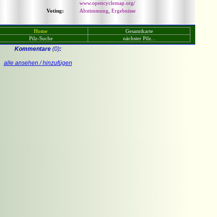
www.opencyclemap.org/
Voting:
Abstimmung
,
Ergebnisse
Home
Gesamtkarte
Pilz-Suche
nächster Pilz...
Kommentare
(0)
:
alle ansehen / hinzufügen