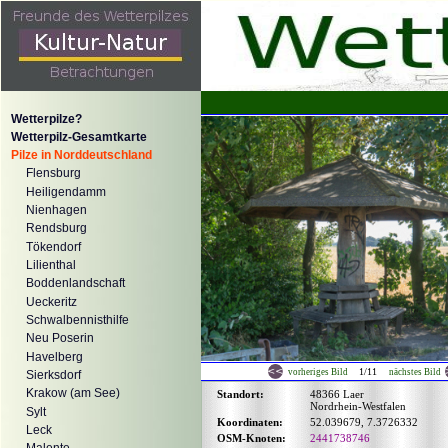
Wetterpilze?
Wetterpilz-Gesamtkarte
Pilze in Norddeutschland
Flensburg
Heiligendamm
Nienhagen
Rendsburg
Tökendorf
Lilienthal
Boddenlandschaft
Ueckeritz
Schwalbennisthilfe
Neu Poserin
Havelberg
1/11
vorheriges Bild
nächstes Bild
Sierksdorf
Krakow (am See)
Standort:
48366 Laer
Nordrhein-Westfalen
Sylt
Koordinaten:
52.039679, 7.3726332
Leck
OSM-Knoten:
2441738746