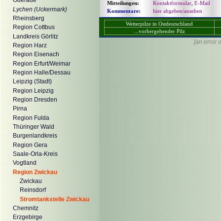
Oderaue
Mitteilungen:
Kontaktformular
,
E-Mail
Lychen (Uckermark)
Kommentare:
hier abgeben/ansehen
Rheinsberg
Wetterpilze in Ostdeutschland
Region Cottbus
...vorhergehender Pilz
Landkreis Görlitz
[an error 
Region Harz
Region Eisenach
Region Erfurt/Weimar
Region Halle/Dessau
Leipzig (Stadt)
Region Leipzig
Region Dresden
Pirna
Region Fulda
Thüringer Wald
Burgenlandkreis
Region Gera
Saale-Orla-Kreis
Vogtland
Region Zwickau
Zwickau
Reinsdorf
Stromtankstelle Zwickau
Chemnitz
Erzgebirge