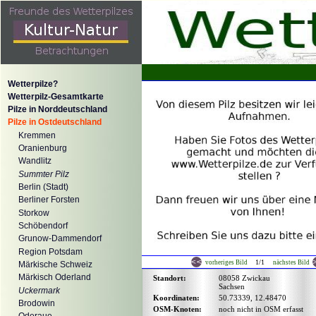
Wetterpilze?
Wetterpilz-Gesamtkarte
Pilze in Norddeutschland
Pilze in Ostdeutschland
Kremmen
Oranienburg
Wandlitz
Summter Pilz
Berlin (Stadt)
Berliner Forsten
Storkow
Schöbendorf
Grunow-Dammendorf
Region Potsdam
1/1
vorheriges Bild
nächstes Bild
Märkische Schweiz
Märkisch Oderland
Standort:
08058 Zwickau
Sachsen
Uckermark
Koordinaten:
50.73339, 12.48470
Brodowin
OSM-Knoten:
noch nicht in OSM erfasst