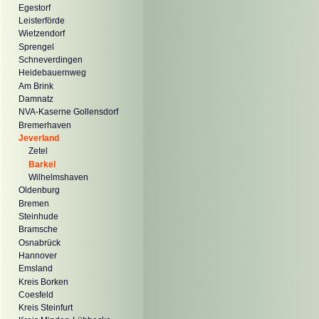
Egestorf
Leisterförde
Wietzendorf
Sprengel
Schneverdingen
Heidebauernweg
Am Brink
Damnatz
NVA-Kaserne Gollensdorf
Bremerhaven
Jeverland
Zetel
Barkel
Wilhelmshaven
Oldenburg
Bremen
Steinhude
Bramsche
Osnabrück
Hannover
Emsland
Kreis Borken
Coesfeld
Kreis Steinfurt