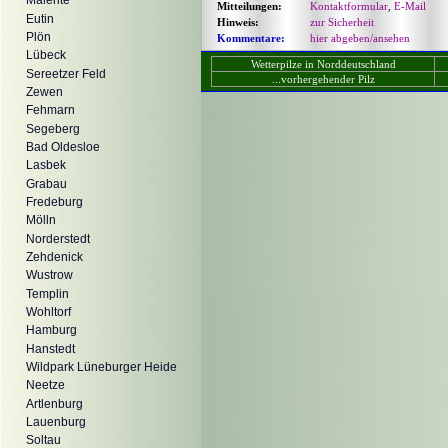
Malente
Mitteilungen:
Kontaktformular
,
E-Mail
Eutin
Hinweis:
zur Sicherheit
Plön
Kommentare:
hier abgeben/ansehen
Lübeck
Wetterpilze in Norddeutschland
Sereetzer Feld
...vorhergehender Pilz
Zewen
Fehmarn
Segeberg
Bad Oldesloe
Lasbek
Grabau
Fredeburg
Mölln
Norderstedt
Zehdenick
Wustrow
Templin
Wohltorf
Hamburg
Hanstedt
Wildpark Lüneburger Heide
Neetze
Artlenburg
Lauenburg
Soltau