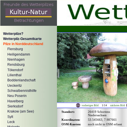
Wetterpilze?
Wetterpilz-Gesamtkarte
Pilze in Norddeutschland
Flensburg
Heiligendamm
Nienhagen
Rendsburg
Tökendorf
Lilienthal
Boddenlandschaft
Ueckeritz
Schwalbennisthilfe
Neu Poserin
Havelberg
1/14
vorheriges Bild
nächstes Bild
Sierksdorf
Krakow (am See)
Standort:
26419 Schortens
Niedersachsen
Sylt
Koordinaten:
53.545663, 7.987661
Leck
OSM-Knoten:
noch nicht in OSM erfasst