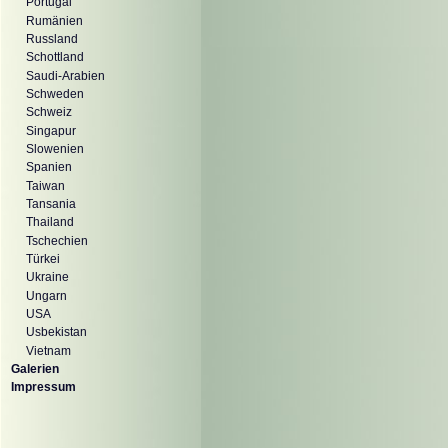
Portugal
Rumänien
Russland
Schottland
Saudi-Arabien
Schweden
Schweiz
Singapur
Slowenien
Spanien
Taiwan
Tansania
Thailand
Tschechien
Türkei
Ukraine
Ungarn
USA
Usbekistan
Vietnam
Galerien
Impressum