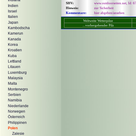
Indiana
SHV:
www.outdoorseiten.net, Id: 6
Indien
Hinweis:
zur Sicherheit
Israel
Kommentare:
hier abgeben/ansehen
Italien
Weltweite Wetterpilze
Japan
...vorhergehender Pilz
Kambodscha
Kamerun
Kanada
Korea
Kroatien
Kuba
Lettland
Litauen
Luxemburg
Malaysia
Malta
Montenegro
Serbien
Namibia
Niederlande
Norwegen
Österreich
Philippinen
Polen
Zalesie