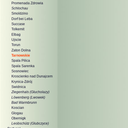
Promenada Zdrowia
Schlochau
Smoldzino
Dorf bei Leba
Succase
Tolkemit
Elbag
Ujscie
Torun
Zaton Dolna
Tarnowskie
Spala Pilica
Spala Sarenka
Sosnowiec
Kroscienko nad Dunajcem
Krynica-Zdrój
Swidnica
Ziegenhals (Glucholazy)
Löwenberg (Lwowek)
Bad Warmbrunn
Koscian
Glogau
Obernigk
Leobschütz (Glubczyce)