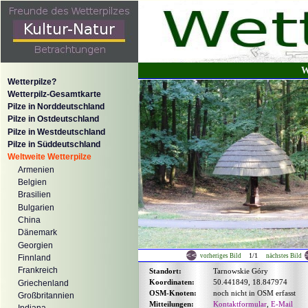
W
Wetterpilze?
Wetterpilz-Gesamtkarte
Pilze in Norddeutschland
Pilze in Ostdeutschland
Pilze in Westdeutschland
Pilze in Süddeutschland
Weltweite Wetterpilze
Armenien
Belgien
Brasilien
Bulgarien
China
Dänemark
Georgien
1/1
vorheriges Bild
nächstes Bild
Finnland
Frankreich
Standort:
Tarnowskie Góry
Koordinaten:
50.441849, 18.847974
Griechenland
OSM-Knoten:
noch nicht in OSM erfasst
Großbritannien
Mitteilungen:
Kontaktformular
,
E-Mail