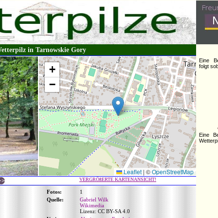
etterpilz in Tarnowskie Gory
Eine B
+
folgt s
−
Eine B
Wetterpi
Leaflet
|
©
OpenStreetMap
VERGRÖßERTE KARTENANSICHT!
Fotos:
1
Quelle:
Gabriel Wilk
Wikimedia
Lizenz: CC BY-SA 4.0