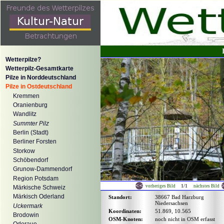
Wetterpilze?
Wetterpilz-Gesamtkarte
Pilze in Norddeutschland
Pilze in Ostdeutschland
Kremmen
Oranienburg
Wandlitz
Summter Pilz
Berlin (Stadt)
Berliner Forsten
Storkow
Schöbendorf
Grunow-Dammendorf
Region Potsdam
1/1
vorheriges Bild
nächstes Bild
Märkische Schweiz
Märkisch Oderland
Standort:
38667 Bad Harzburg
Niedersachsen
Uckermark
Koordinaten:
51.869, 10.565
Brodowin
OSM-Knoten:
noch nicht in OSM erfasst