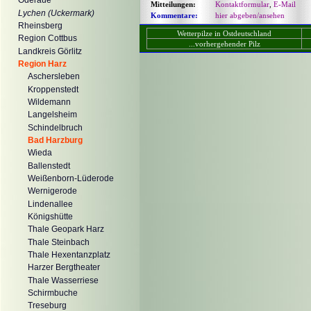
Oderaue
Mitteilungen:
Kontaktformular
,
E-Mail
Lychen (Uckermark)
Kommentare:
hier abgeben/ansehen
Rheinsberg
Wetterpilze in Ostdeutschland
Region Cottbus
...vorhergehender Pilz
Landkreis Görlitz
Region Harz
Aschersleben
Kroppenstedt
Wildemann
Langelsheim
Schindelbruch
Bad Harzburg
Wieda
Ballenstedt
Weißenborn-Lüderode
Wernigerode
Lindenallee
Königshütte
Thale Geopark Harz
Thale Steinbach
Thale Hexentanzplatz
Harzer Bergtheater
Thale Wasserriese
Schirmbuche
Treseburg