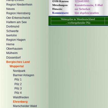
Kamp-Lintfort
OSM-Knoten:
1224483993
Region Niederrhein
Mitteilungen:
Kontaktformular
,
E-Mail
Neuss
Hinweis:
zur Sicherheit
Kommentare:
hier abgeben/ansehen
Region Heinsberg
Oer-Erkenschwick
Wetterpilze in Westdeutschland
Haltern am See
...vorhergehender Pilz
Dortmund
Schwerte
Iserlohn
Region Hagen
Herne
Oberhausen
Mülheim
Düsseldorf
Bergisches Land
Wuppertal
Nordpark
Barmer Anlagen
Pilz 1
Pilz 2
Pilz 3
Pilz 4
Waldfrieden
Ehrenberg
Marscheider Wald