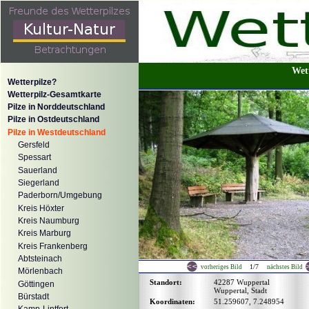
Wet
Wetterpilze?
Wetterpilz-Gesamtkarte
Pilze in Norddeutschland
Pilze in Ostdeutschland
Pilze in Westdeutschland
Gersfeld
Spessart
Sauerland
Siegerland
Paderborn/Umgebung
Kreis Höxter
Kreis Naumburg
Kreis Marburg
Kreis Frankenberg
Abtsteinach
1/7
vorheriges Bild
nächstes Bild
Mörlenbach
Standort:
42287 Wuppertal
Göttingen
Wuppertal, Stadt
Bürstadt
Koordinaten:
51.259607, 7.248954