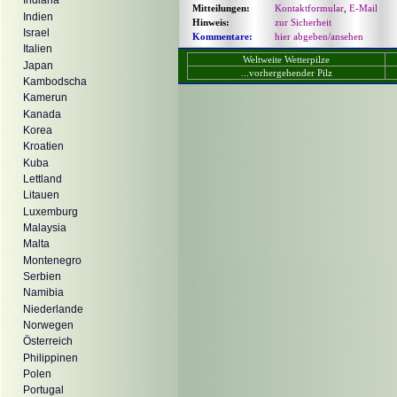
Indiana
Mitteilungen:
Kontaktformular
,
E-Mail
Indien
Hinweis:
zur Sicherheit
Israel
Kommentare:
hier abgeben/ansehen
Italien
Weltweite Wetterpilze
Japan
...vorhergehender Pilz
Kambodscha
Kamerun
Kanada
Korea
Kroatien
Kuba
Lettland
Litauen
Luxemburg
Malaysia
Malta
Montenegro
Serbien
Namibia
Niederlande
Norwegen
Österreich
Philippinen
Polen
Portugal