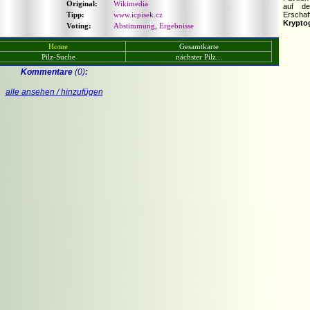
Original:
Wikimedia
auf d
Tipp:
www.icpisek.cz
Ersch
Krypt
Voting:
Abstimmung
,
Ergebnisse
Home
Gesamtkarte
Pilz-Suche
nächster Pilz...
Kommentare
(0)
:
alle ansehen / hinzufügen