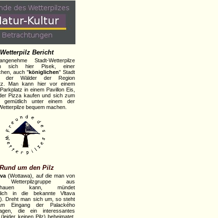
Wetterpilz Bericht
ngenehme Stadt-Wetterpilze
en sich hier Pisek, einer
schen, auch "
königlichen
" Stadt
en der Wälder der Region
itz. Man kann hier vor einem
Parkplatz in einem Pavillon Eis,
der Pizza kaufen und sich zum
r gemütlich unter einem der
Wetterpilze bequem machen.
Rund um den Pilz
va
(Wottawa), auf die man von
r Wetterpilzgruppe aus
schauen kann, mündet
dlich in die bekannte Vltava
). Dreht man sich um, so steht
m Eingang der Palackého
lagen, die ein interessantes
 (leider keinen Pilz) beheimatet,