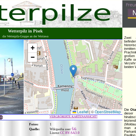
Wetterpilz in Pisek
die Wetterpilz-Gruppe an der Wottawa
Zwei a
befind
histori
+
inmitt
Prachn
−
großen 
Kaffe o
Verzeh
beiden 
Die
Ota
Leaflet
|
©
OpenStreetMap
diese
VERGRÖßERTE KARTENANSICHT!
hinab
letzten
Fotos:
1
(Moldau
man a
Quelle:
Wikipedia user
ŠJů
Parkan
Lizenz:
CC BY-SA3.0
Pavillon