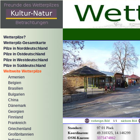
Wetterpilze?
Wetterpilz-Gesamtkarte
Pilze in Norddeutschland
Pilze in Ostdeutschland
Pilze in Westdeutschland
Pilze in Süddeutschland
Weltweite Wetterpilze
Armenien
Belgien
Brasilien
Bulgarien
China
Dänemark
Georgien
Finnland
1/1
vorheriges Bild
nächstes Bild
Frankreich
Standort:
97 01 Písek
Griechenland
Koordinaten:
49.310325, 14.146299
Großbritannien
OSM-Knoten:
3375474862