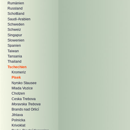
Rumänien
Russland
Schottland
Saudi-Arabien
Schweden
Schweiz
Singapur
Slowenien
Spanien
Taiwan
Tansania
Thailand
Tschechien
Kromeriz
Pisek
Nyrsko Stausee
Mlada Vozice
Chotzen
Ceska Trebova
Moravska Trebova
Brands nad Orlicí
Jihlava
Polnicka
Krivoklat