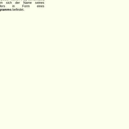
em sich der Name seines
affers in Form eines
ogramms
befindet.