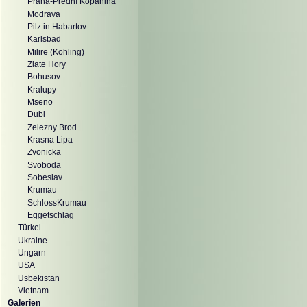
Praha-Prední Kopanina
Modrava
Pilz in Habartov
Karlsbad
Milire (Kohling)
Zlate Hory
Bohusov
Kralupy
Mseno
Dubi
Zelezny Brod
Krasna Lipa
Zvonicka
Svoboda
Sobeslav
Krumau
SchlossKrumau
Eggetschlag
Türkei
Ukraine
Ungarn
USA
Usbekistan
Vietnam
Galerien