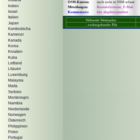
Indiana
OSM-Knoten:
noch nicht in OSM erfasst
Indien
Mitteilungen:
Kontaktformular
,
E-Mail
Israel
Kommentare:
hier abgeben/ansehen
Italien
Weltweite Wetterpilze
Japan
...vorhergehender Pilz
Kambodscha
Kamerun
Kanada
Korea
Kroatien
Kuba
Lettland
Litauen
Luxemburg
Malaysia
Malta
Serbien
Montenegro
Namibia
Niederlande
Norwegen
Österreich
Philippinen
Polen
Portugal