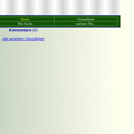
Home
Gesamtkarte
Pilz-Suche
nächster Pilz...
Kommentare
(0)
:
alle ansehen / hinzufügen