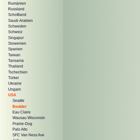
Rumänien
Russland
Schottland
Saudi-Arabien
Schweden
Schweiz
Singapur
Slowenien
Spanien
Taiwan
Tansania
Thailand
Tschechien
Türkei
Ukraine
Ungarn
USA
Seattle
Boulder
Eau Claire
Wausau Wisconsin
Prairie-Dog
Palo Alto
SFC Van Ness Ave