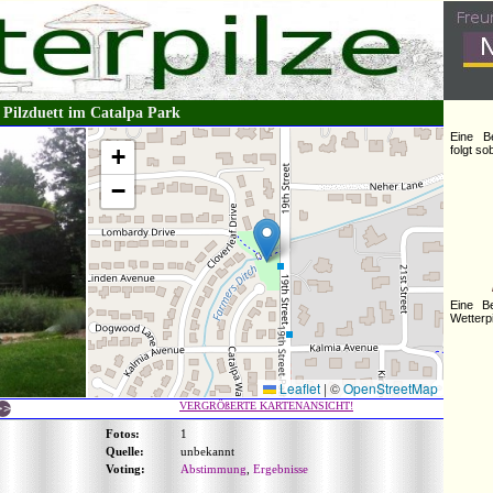
Pilzduett im Catalpa Park
Eine B
+
folgt s
−
Eine B
Wetterpi
Leaflet
|
©
OpenStreetMap
VERGRÖßERTE KARTENANSICHT!
Fotos:
1
Quelle:
unbekannt
Voting:
Abstimmung
,
Ergebnisse