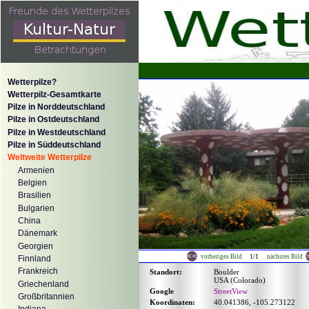
Wetterpilze?
Wetterpilz-Gesamtkarte
Pilze in Norddeutschland
Pilze in Ostdeutschland
Pilze in Westdeutschland
Pilze in Süddeutschland
Weltweite Wetterpilze
Armenien
Belgien
Brasilien
Bulgarien
China
Dänemark
Georgien
1/1
vorheriges Bild
nächstes Bild
Finnland
Frankreich
Standort:
Boulder
USA (Colorado)
Griechenland
Google
StreetView
Großbritannien
Koordinaten:
40.041386, -105.273122