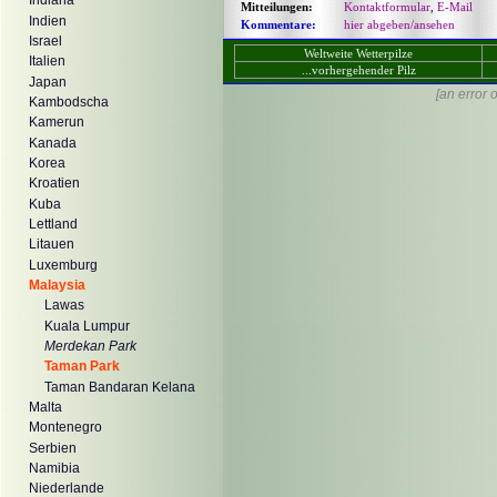
Indiana
Mitteilungen:
Kontaktformular
,
E-Mail
Indien
Kommentare:
hier abgeben/ansehen
Israel
Weltweite Wetterpilze
Italien
...vorhergehender Pilz
Japan
[an error 
Kambodscha
Kamerun
Kanada
Korea
Kroatien
Kuba
Lettland
Litauen
Luxemburg
Malaysia
Lawas
Kuala Lumpur
Merdekan Park
Taman Park
Taman Bandaran Kelana
Malta
Montenegro
Serbien
Namibia
Niederlande