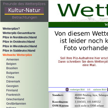
We
Wetterpilze?
Wetterpilz-Gesamtkarte
Pilze in Norddeutschland
Pilze in Ostdeutschland
Pilze in Westdeutschland
Pilze in Süddeutschland
Weltweite Wetterpilze
Armenien
Belgien
Brasilien
Bulgarien
China
Dänemark
Georgien
1/1
vorheriges Bild
nächstes Bild
Finnland
Frankreich
Standort:
46000 Petaling Jaya, Selango
Malaysia
Griechenland
Koordinaten:
3.104503, 101.649552
Großbritannien
OSM-Knoten:
noch nicht in OSM erfasst