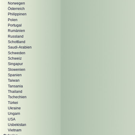
Norwegen
Österreich
Philippinen
Polen
Portugal
Rumänien
Russland
Schottland
Saudi-Arabien
Schweden
Schweiz
Singapur
Slowenien
Spanien
Taiwan
Tansania
Thailand
Tschechien
Türkei
Ukraine
Ungarn
USA
Usbekistan
Vietnam