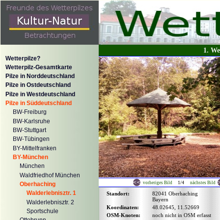
1. We
Wetterpilze?
Wetterpilz-Gesamtkarte
Pilze in Norddeutschland
Pilze in Ostdeutschland
Pilze in Westdeutschland
Pilze in Süddeutschland
BW-Freiburg
BW-Karlsruhe
BW-Stuttgart
BW-Tübingen
BY-Mittelfranken
BY-München
München
Waldfriedhof München
1/4
vorheriges Bild
nächstes Bild
Oberhaching
Walderlebnisztr. 1
Standort:
82041 Oberhaching
Bayern
Walderlebnisztr. 2
Koordinaten:
48.02645, 11.52669
Sportschule
OSM-Knoten:
noch nicht in OSM erfasst