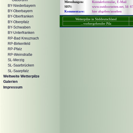
Ottobrunn
Mitteilungen:
Kontaktformular
,
E-Mail
BY-Niederbayern
SHV:
www.outdoorseiten.net, Id: 6
BY-Oberbayern
Kommentare:
hier abgeben/ansehen
BY-Oberfranken
Wetterpilze in Süddeutschland
BY-Oberpfalz
...vorhergehender Pilz
BY-Schwaben
BY-Unterfranken
RP-Bad Kreuznach
RP-Birkenfeld
RP-Pfalz
RP-Weinstraße
SL-Merzig
SL-Saarbrücken
SL-Saarpfalz
Weltweite Wetterpilze
Galerien
Impressum