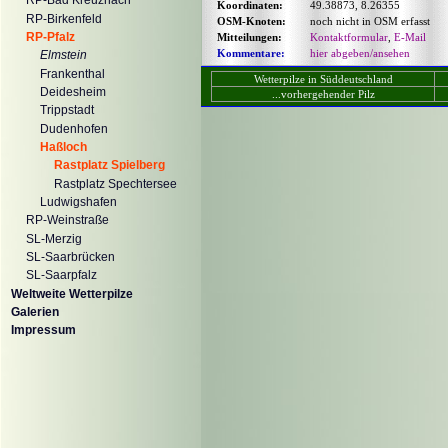
RP-Bad Kreuznach
Koordinaten:
49.38873, 8.26355
RP-Birkenfeld
OSM-Knoten:
noch nicht in OSM erfasst
RP-Pfalz
Mitteilungen:
Kontaktformular
,
E-Mail
Kommentare:
hier abgeben/ansehen
Elmstein
Frankenthal
Wetterpilze in Süddeutschland
Deidesheim
...vorhergehender Pilz
Trippstadt
Dudenhofen
Haßloch
Rastplatz Spielberg
Rastplatz Spechtersee
Ludwigshafen
RP-Weinstraße
SL-Merzig
SL-Saarbrücken
SL-Saarpfalz
Weltweite Wetterpilze
Galerien
Impressum