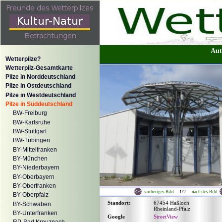
Aut
Wetterpilze?
Wetterpilz-Gesamtkarte
Pilze in Norddeutschland
Pilze in Ostdeutschland
Pilze in Westdeutschland
Pilze in Süddeutschland
BW-Freiburg
BW-Karlsruhe
BW-Stuttgart
BW-Tübingen
BY-Mittelfranken
BY-München
BY-Niederbayern
BY-Oberbayern
BY-Oberfranken
1/2
vorheriges Bild
nächstes Bild
BY-Oberpfalz
Standort:
67454 Haßloch
BY-Schwaben
Rheinland-Pfalz
BY-Unterfranken
Google
StreetView