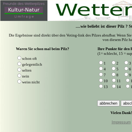
....wie beliebt ist dieser Pilz ?
Die Ergebnisse sind direkt über den Voting-link des Pilzes abrufbar. Wenn Si
von diesem Pilz ha
Waren Sie schon mal beim Pilz?
Ihre Punkte für den P
(1= schlecht, 15 = sup
schon oft
1
2
3
gelegentlich
4
5
6
selten
7
8
9
nein
10
11
weiss nicht
13
14
Vielen Dank!
Impressum