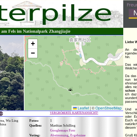
z am Fels im Nationalpark Zhangjiajie
+
Liebe W
An die
−
irgendw
hin.
Das wi
Weilche
Da da
nun le
ehrenam
alles n
schon 
ich da
wunde
passend
Leaflet
|
©
OpenStreetMap
Und w
VERGRÖßERTE KARTENANSICHT!
Vorschl
oder Eu
Euch ei
Area, Wu Ling
Fotos:
1
natürl
China
Quellen:
Matthias Schilling
diesem 
Googlemaps Foto
Voting:
Abstimmung
,
Ergebnisse
Gruß Kl