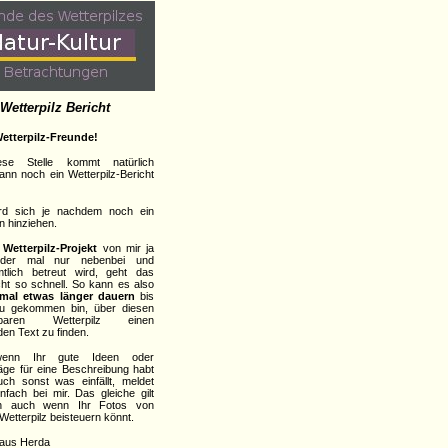
Wetterpilz Bericht
etterpilz-Freunde!
se Stelle kommt natürlich
ann noch ein Wetterpilz-Bericht
rd sich je nachdem noch ein
n hinziehen.
s
Wetterpilz-Projekt
von mir ja
ider mal nur nebenbei und
tlich betreut wird, geht das
icht so schnell. So kann es also
mal etwas länger dauern
bis
zu gekommen bin, über diesen
rbaren Wetterpilz einen
en Text zu finden.
enn Ihr gute Ideen oder
äge für eine Beschreibung habt
ch sonst was einfällt, meldet
nfach bei mir. Das gleiche gilt
ich auch wenn Ihr Fotos von
Wetterpilz beisteuern könnt.
aus Herda