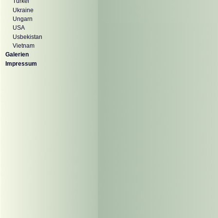
Türkei
Ukraine
Ungarn
USA
Usbekistan
Vietnam
Galerien
Impressum