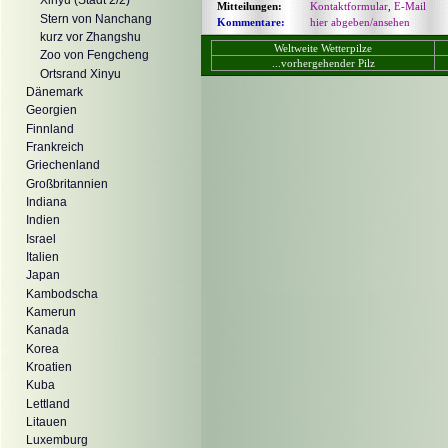
Xinyu (Stadt 2/2)
Mitteilungen:
Kontaktformular
,
E-Mail
Stern von Nanchang
Kommentare:
hier abgeben/ansehen
kurz vor Zhangshu
Weltweite Wetterpilze
Zoo von Fengcheng
...vorhergehender Pilz
Ortsrand Xinyu
Dänemark
Georgien
Finnland
Frankreich
Griechenland
Großbritannien
Indiana
Indien
Israel
Italien
Japan
Kambodscha
Kamerun
Kanada
Korea
Kroatien
Kuba
Lettland
Litauen
Luxemburg