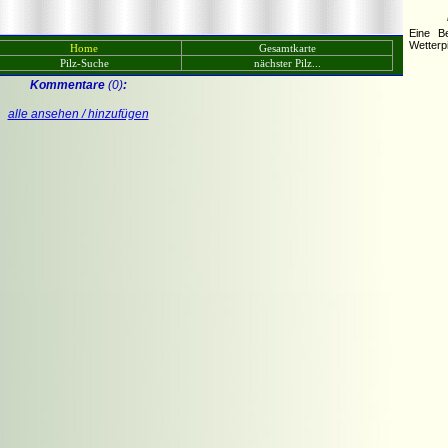
Eine B
Wetterpi
Home
Gesamtkarte
Pilz-Suche
nächster Pilz...
Kommentare
(0)
:
alle ansehen / hinzufügen