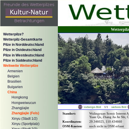
Wetterpil
Wetterpilze?
Wetterpilz-Gesamtkarte
Pilze in Norddeutschland
Pilze in Ostdeutschland
Pilze in Westdeutschland
Pilze in Süddeutschland
Weltweite Wetterpilze
Armenien
Belgien
Brasilien
Bulgarien
China
Hongkong
Hongweiwucun
1/1
vorheriges Bild
nächstes Bild
Zhangjiajie
Zhangjiajie (Fels)
Standort:
Wulingyuan Scenic Interest 
Yuan Qu, Zhang Jia Jie Shi, 
Xinyu (Stadt 1/2)
Koordinaten:
29.346025, 110.434660
Xinyu (Sportplatz)
OSM-Knoten:
noch nicht in OSM erfasst