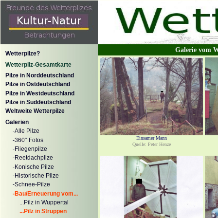
Galerie vom W
Wetterpilze?
Wetterpilz-Gesamtkarte
Pilze in Norddeutschland
Pilze in Ostdeutschland
Pilze in Westdeutschland
Pilze in Süddeutschland
Weltweite Wetterpilze
Galerien
-Alle Pilze
Einsamer Mann
-360° Fotos
Quelle: Peter Henze
-Fliegenpilze
-Reetdachpilze
-Konische Pilze
-Historische Pilze
-Schnee-Pilze
-Bau/Erneuerung vom...
...Pilz in Wuppertal
...Pilz in Struppen