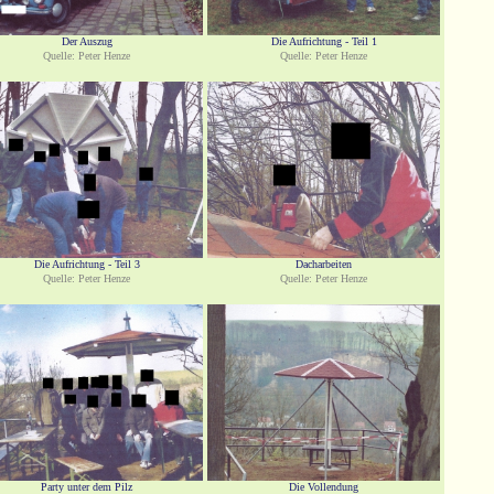
Der Auszug
Die Aufrichtung - Teil 1
Quelle: Peter Henze
Quelle: Peter Henze
Die Aufrichtung - Teil 3
Dacharbeiten
Quelle: Peter Henze
Quelle: Peter Henze
Party unter dem Pilz
Die Vollendung