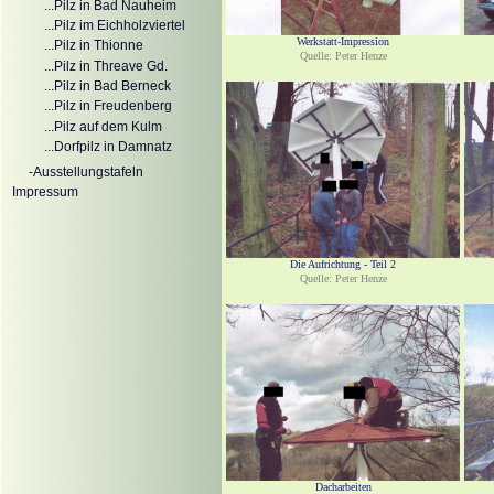
...Pilz in Bad Nauheim
...Pilz im Eichholzviertel
Werkstatt-Impression
...Pilz in Thionne
Quelle: Peter Henze
...Pilz in Threave Gd.
...Pilz in Bad Berneck
...Pilz in Freudenberg
...Pilz auf dem Kulm
...Dorfpilz in Damnatz
-Ausstellungstafeln
Impressum
Die Aufrichtung - Teil 2
Quelle: Peter Henze
Dacharbeiten