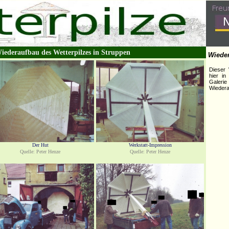
iederaufbau des Wetterpilzes in Struppen
Wieder
Dieser 
hier in
Galerie
Wiedera
Der Hut
Werkstatt-Impression
Quelle: Peter Henze
Quelle: Peter Henze