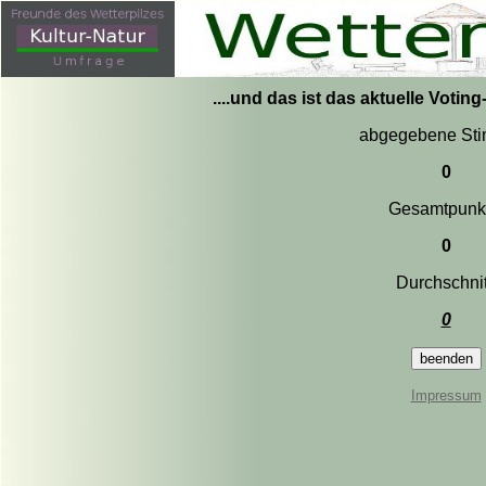
....und das ist das aktuelle Votin
abgegebene St
0
Gesamtpunk
0
Durchschnit
0
Impressum