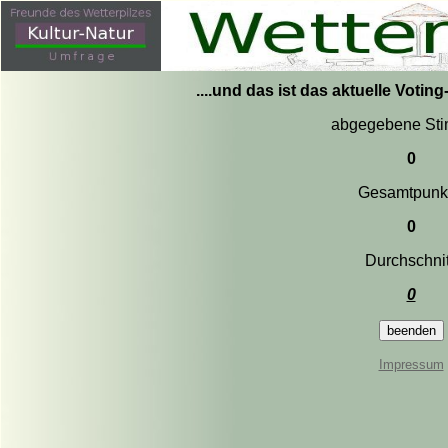
....und das ist das aktuelle Votin
abgegebene St
0
Gesamtpunk
0
Durchschnit
0
Impressum