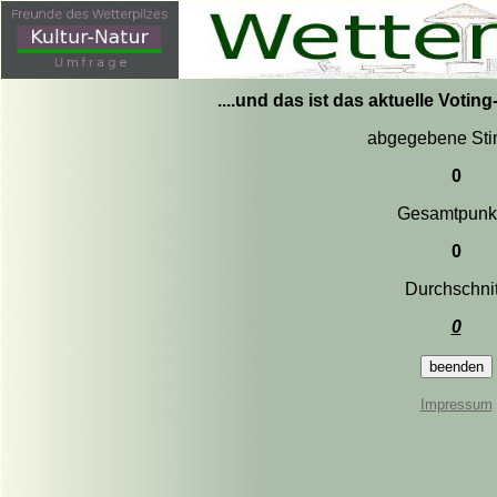
....und das ist das aktuelle Votin
abgegebene St
0
Gesamtpunk
0
Durchschnit
0
Impressum