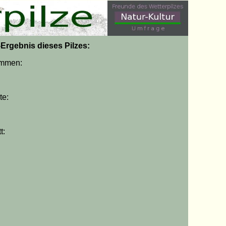
g-Ergebnis dieses Pilzes:
immen:
te:
t: