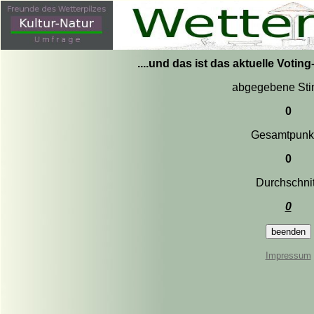
....und das ist das aktuelle Votin
abgegebene St
0
Gesamtpunk
0
Durchschnit
0
Impressum