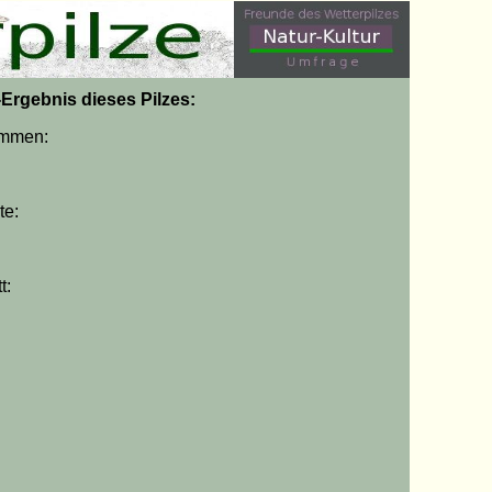
g-Ergebnis dieses Pilzes:
immen:
te:
t: