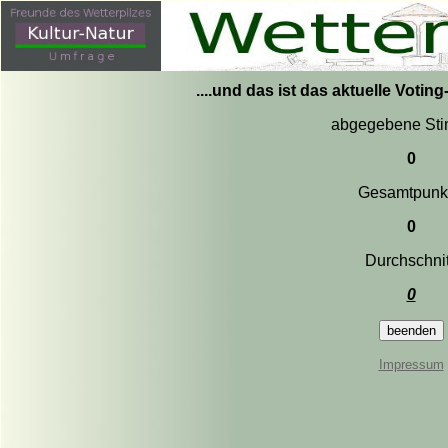
....und das ist das aktuelle Votin
abgegebene St
0
Gesamtpunk
0
Durchschnit
0
Impressum