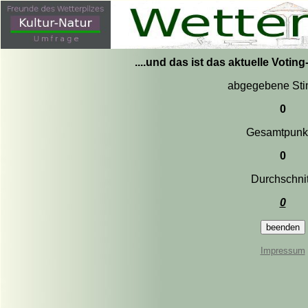
....und das ist das aktuelle Votin
abgegebene St
0
Gesamtpunk
0
Durchschnit
0
Impressum