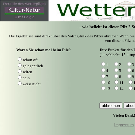
....wie beliebt ist dieser Pilz ?
Die Ergebnisse sind direkt über den Voting-link des Pilzes abrufbar. Wenn Si
von diesem Pilz ha
Waren Sie schon mal beim Pilz?
Ihre Punkte für den P
(1= schlecht, 15 = sup
schon oft
1
2
3
gelegentlich
4
5
6
selten
7
8
9
nein
10
11
weiss nicht
13
14
Vielen Dank!
Impressum