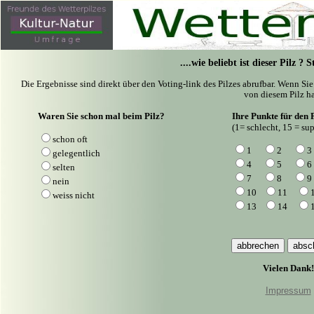
....wie beliebt ist dieser Pilz ?
Die Ergebnisse sind direkt über den Voting-link des Pilzes abrufbar. Wenn Si
von diesem Pilz ha
Waren Sie schon mal beim Pilz?
Ihre Punkte für den P
(1= schlecht, 15 = sup
schon oft
1
2
3
gelegentlich
4
5
6
selten
7
8
9
nein
10
11
weiss nicht
13
14
Vielen Dank!
Impressum