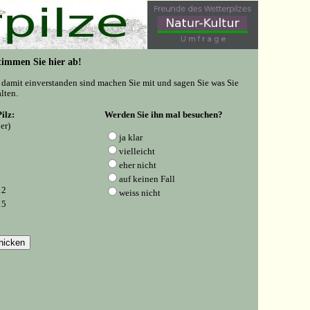
 Stimmen Sie hier ab!
e damit einverstanden sind machen Sie mit und sagen Sie was Sie
lten.
ilz:
Werden Sie ihn mal besuchen?
er)
ja klar
vielleicht
eher nicht
auf keinen Fall
12
weiss nicht
15