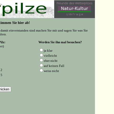
 Stimmen Sie hier ab!
e damit einverstanden sind machen Sie mit und sagen Sie was Sie
lten.
ilz:
Werden Sie ihn mal besuchen?
er)
ja klar
vielleicht
eher nicht
auf keinen Fall
12
weiss nicht
15