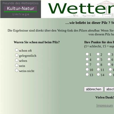
....wie beliebt ist dieser Pilz ?
Die Ergebnisse sind direkt über den Voting-link des Pilzes abrufbar. Wenn Si
von diesem Pilz ha
Waren Sie schon mal beim Pilz?
Ihre Punkte für den P
(1= schlecht, 15 = sup
schon oft
1
2
3
gelegentlich
4
5
6
selten
7
8
9
nein
10
11
weiss nicht
13
14
Vielen Dank!
Impressum