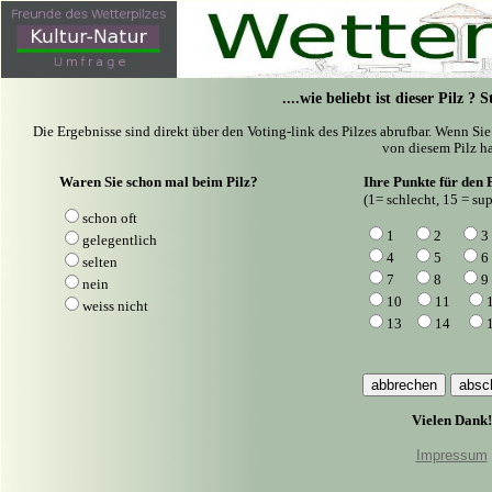
....wie beliebt ist dieser Pilz ?
Die Ergebnisse sind direkt über den Voting-link des Pilzes abrufbar. Wenn Si
von diesem Pilz ha
Waren Sie schon mal beim Pilz?
Ihre Punkte für den P
(1= schlecht, 15 = sup
schon oft
1
2
3
gelegentlich
4
5
6
selten
7
8
9
nein
10
11
weiss nicht
13
14
Vielen Dank!
Impressum