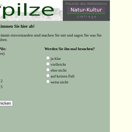
 Stimmen Sie hier ab!
e damit einverstanden sind machen Sie mit und sagen Sie was Sie
lten.
ilz:
Werden Sie ihn mal besuchen?
er)
ja klar
vielleicht
eher nicht
auf keinen Fall
12
weiss nicht
15