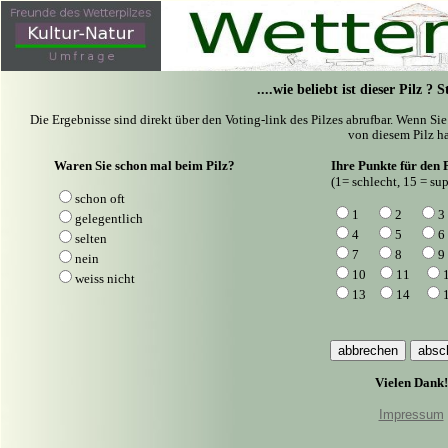
....wie beliebt ist dieser Pilz ?
Die Ergebnisse sind direkt über den Voting-link des Pilzes abrufbar. Wenn Si
von diesem Pilz ha
Waren Sie schon mal beim Pilz?
Ihre Punkte für den P
(1= schlecht, 15 = sup
schon oft
1
2
3
gelegentlich
4
5
6
selten
7
8
9
nein
10
11
weiss nicht
13
14
Vielen Dank!
Impressum