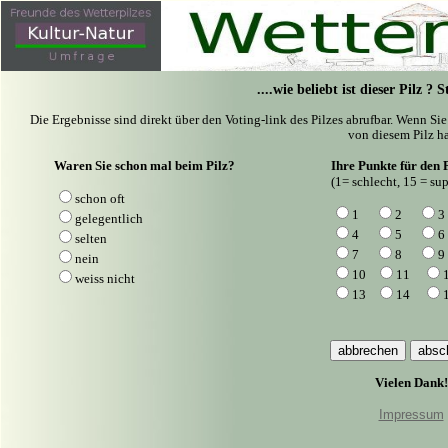
....wie beliebt ist dieser Pilz ?
Die Ergebnisse sind direkt über den Voting-link des Pilzes abrufbar. Wenn Si
von diesem Pilz ha
Waren Sie schon mal beim Pilz?
Ihre Punkte für den P
(1= schlecht, 15 = sup
schon oft
1
2
3
gelegentlich
4
5
6
selten
7
8
9
nein
10
11
weiss nicht
13
14
Vielen Dank!
Impressum