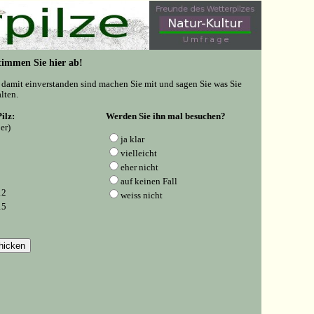
 Stimmen Sie hier ab!
e damit einverstanden sind machen Sie mit und sagen Sie was Sie
lten.
ilz:
Werden Sie ihn mal besuchen?
er)
ja klar
vielleicht
eher nicht
auf keinen Fall
12
weiss nicht
15