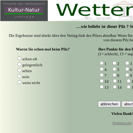
....wie beliebt ist dieser Pilz ?
Die Ergebnisse sind direkt über den Voting-link des Pilzes abrufbar. Wenn Si
von diesem Pilz ha
Waren Sie schon mal beim Pilz?
Ihre Punkte für den P
(1= schlecht, 15 = sup
schon oft
1
2
3
gelegentlich
4
5
6
selten
7
8
9
nein
10
11
weiss nicht
13
14
Vielen Dank!
Impressum