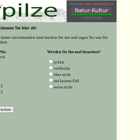
 Stimmen Sie hier ab!
e damit einverstanden sind machen Sie mit und sagen Sie was Sie
lten.
ilz:
Werden Sie ihn mal besuchen?
er)
ja klar
vielleicht
eher nicht
auf keinen Fall
12
weiss nicht
15