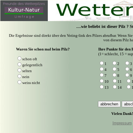
....wie beliebt ist dieser Pilz ?
Die Ergebnisse sind direkt über den Voting-link des Pilzes abrufbar. Wenn Si
von diesem Pilz ha
Waren Sie schon mal beim Pilz?
Ihre Punkte für den P
(1= schlecht, 15 = sup
schon oft
1
2
3
gelegentlich
4
5
6
selten
7
8
9
nein
10
11
weiss nicht
13
14
Vielen Dank!
Impressum