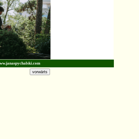
 www.janaspychalski.com