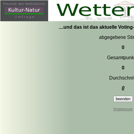
....und das ist das aktuelle Votin
abgegebene St
0
Gesamtpunk
0
Durchschnit
0
Impressum