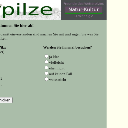
 Stimmen Sie hier ab!
e damit einverstanden sind machen Sie mit und sagen Sie was Sie
lten.
ilz:
Werden Sie ihn mal besuchen?
er)
ja klar
vielleicht
eher nicht
auf keinen Fall
12
weiss nicht
15