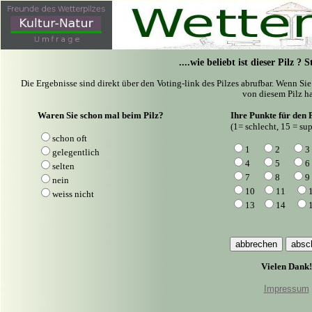
....wie beliebt ist dieser Pilz ?
Die Ergebnisse sind direkt über den Voting-link des Pilzes abrufbar. Wenn Si
von diesem Pilz ha
Waren Sie schon mal beim Pilz?
Ihre Punkte für den P
(1= schlecht, 15 = sup
schon oft
1
2
3
gelegentlich
4
5
6
selten
7
8
9
nein
10
11
weiss nicht
13
14
Vielen Dank!
Impressum