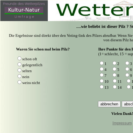
....wie beliebt ist dieser Pilz ?
Die Ergebnisse sind direkt über den Voting-link des Pilzes abrufbar. Wenn Si
von diesem Pilz ha
Waren Sie schon mal beim Pilz?
Ihre Punkte für den P
(1= schlecht, 15 = sup
schon oft
1
2
3
gelegentlich
4
5
6
selten
7
8
9
nein
10
11
weiss nicht
13
14
Vielen Dank!
Impressum